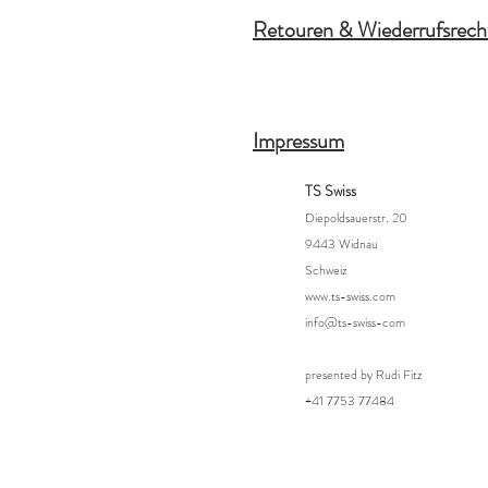
Retouren & Wiederrufsrech
Impressum
TS Swiss
Diepoldsauerstr. 20
9443 Widnau
Schweiz
www.ts-swiss.com
info@ts-swiss-com
presented by Rudi Fitz
+41 7753 77484