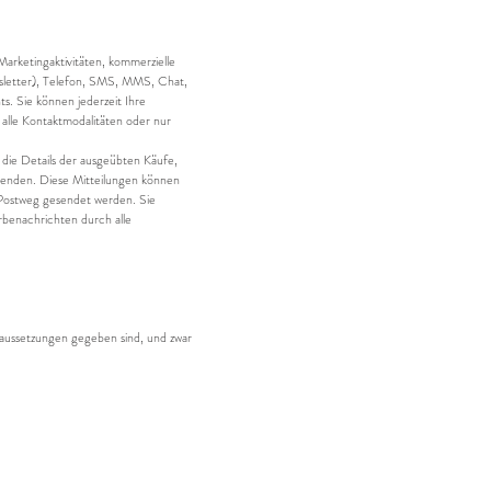
arketingaktivitäten, kommerzielle
sletter), Telefon, SMS, MMS, Chat,
s. Sie können jederzeit Ihre
lle Kontaktmodalitäten oder nur
 die Details der ausgeübten Käufe,
rwenden. Diese Mitteilungen können
 Postweg gesendet werden. Sie
benachrichten durch alle
aussetzungen gegeben sind, und zwar