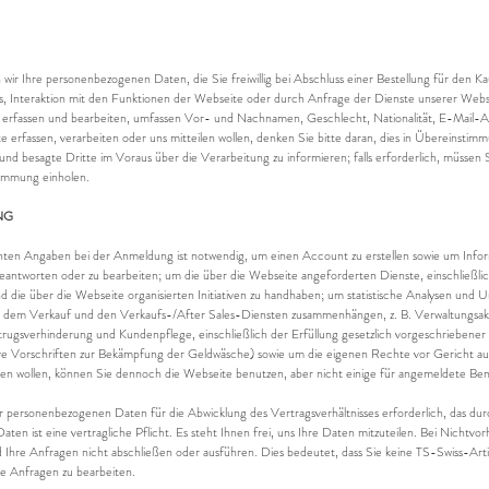
 wir Ihre personenbezogenen Daten, die Sie freiwillig bei Abschluss einer Bestellung für den Ka
s, Interaktion mit den Funktionen der Webseite oder durch Anfrage der Dienste unserer Web
 erfassen und bearbeiten, umfassen Vor- und Nachnamen, Geschlecht, Nationalität, E-Mail-A
 erfassen, verarbeiten oder uns mitteilen wollen, denken Sie bitte daran, dies in Übereinstim
d besagte Dritte im Voraus über die Verarbeitung zu informieren; falls erforderlich, müssen 
timmung einholen.
NG
nten Angaben bei der Anmeldung ist notwendig, um einen Account zu erstellen sowie um Info
antworten oder zu bearbeiten; um die über die Webseite angeforderten Dienste, einschließ
und die über die Webseite organisierten Initiativen zu handhaben; um statistische Analysen und
it dem Verkauf und den Verkaufs-/After Sales-Diensten zusammenhängen, z. B. Verwaltungsakt
ugsverhinderung und Kundenpflege, einschließlich der Erfüllung gesetzlich vorgeschriebener
ive Vorschriften zur Bekämpfung der Geldwäsche) sowie um die eigenen Rechte vor Gericht a
n wollen, können Sie dennoch die Webseite benutzen, aber nicht einige für angemeldete Ben
er personenbezogenen Daten für die Abwicklung des Vertragsverhältnisses erforderlich, das du
aten ist eine vertragliche Pflicht. Es steht Ihnen frei, uns Ihre Daten mitzuteilen. Bei Nicht
 Ihre Anfragen nicht abschließen oder ausführen. Dies bedeutet, dass Sie keine TS-Swiss-Ar
hre Anfragen zu bearbeiten.