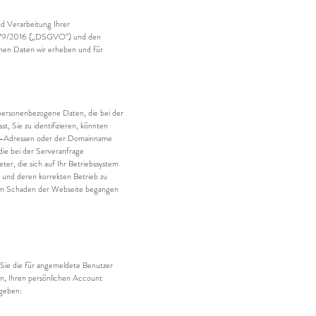
d Verarbeitung Ihrer
 679/2016 („DSGVO“) und den
nen Daten wir erheben und für
personenbezogene Daten, die bei der
 Sie zu identifizieren, könnten
e IP-Adressen oder der Domainname
ie bei der Serveranfrage
er, die sich auf Ihr Betriebssystem
 und deren korrekten Betrieb zu
 zum Schaden der Webseite begangen
 Sie die für angemeldete Benutzer
n, Ihren persönlichen Account
ugeben: