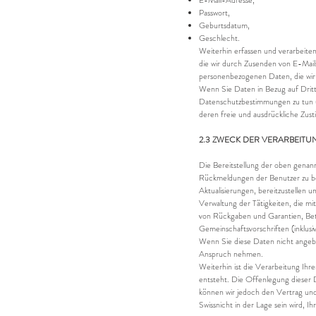
E-Mail-Adresse,
Passwort,
Geburtsdatum,
Geschlecht.
Weiterhin erfassen und verarbeiten
die wir durch Zusenden von E-Mail
personenbezogenen Daten, die wir
Wenn Sie Daten in Bezug auf Dritte
Datenschutzbestimmungen zu tun un
deren freie und ausdrückliche Zus
2.3 ZWECK DER VERARBEITU
Die Bereitstellung der oben genan
Rückmeldungen der Benutzer zu be
Aktualisierungen, bereitzustellen 
Verwaltung der Tätigkeiten, die m
von Rückgaben und Garantien, Betr
Gemeinschaftsvorschriften (inklus
Wenn Sie diese Daten nicht angebe
Anspruch nehmen.
Weiterhin ist die Verarbeitung Ihr
entsteht. Die Offenlegung dieser D
können wir jedoch den Vertrag und
Swissnicht in der Lage sein wird, I