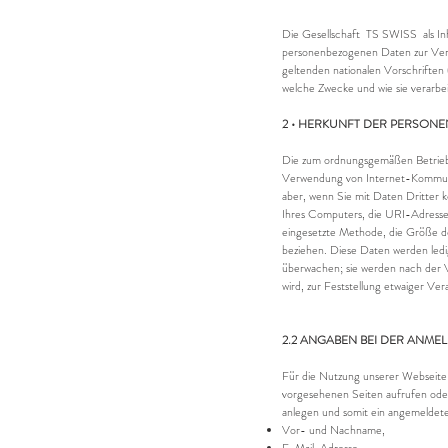
Die Gesellschaft TS SWISS als In
personenbezogenen Daten zur Ver
geltenden nationalen Vorschrifte
welche Zwecke und wie sie verarbe
2 • HERKUNFT DER PERSON
Die zum ordnungsgemäßen Betrieb 
Verwendung von Internet-Kommunika
aber, wenn Sie mit Daten Dritter 
Ihres Computers, die URI-Adressen
eingesetzte Methode, die Größe de
beziehen. Diese Daten werden ledi
überwachen; sie werden nach der V
wird, zur Feststellung etwaiger Ve
2.2 ANGABEN BEI DER ANME
Für die Nutzung unserer Webseite 
vorgesehenen Seiten aufrufen ode
anlegen und somit ein angemeldete
Vor- und Nachname,