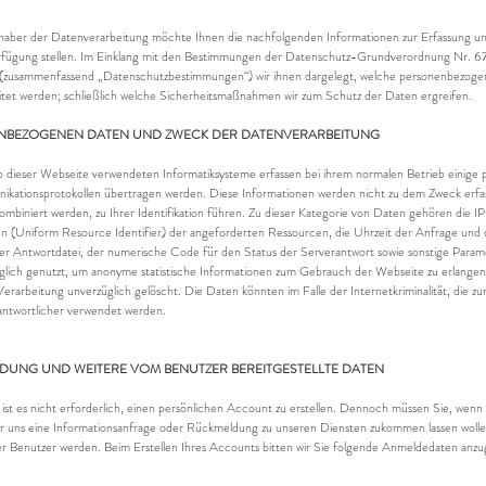
haber der Datenverarbeitung möchte Ihnen die nachfolgenden Informationen zur Erfassung un
fügung stellen. Im Einklang mit den Bestimmungen der Datenschutz-Grundverordnung Nr.
n (zusammenfassend „Datenschutzbestimmungen“) wir ihnen dargelegt, welche personenbezoge
itet werden; schließlich welche Sicherheitsmaßnahmen wir zum Schutz der Daten ergreifen.
ENBEZOGENEN DATEN UND ZWECK DER DATENVERARBEITUNG
dieser Webseite verwendeten Informatiksysteme erfassen bei ihrem normalen Betrieb einige 
tionsprotokollen übertragen werden. Diese Informationen werden nicht zu dem Zweck erfasst,
kombiniert werden, zu Ihrer Identifikation führen. Zu dieser Kategorie von Daten gehören di
 (Uniform Resource Identifier) der angeforderten Ressourcen, die Uhrzeit der Anfrage und d
r Antwortdatei, der numerische Code für den Status der Serverantwort sowie sonstige Paramet
glich genutzt, um anonyme statistische Informationen zum Gebrauch der Webseite zu erlangen
erarbeitung unverzüglich gelöscht. Die Daten könnten im Falle der Internetkriminalität, die
rantwortlicher verwendet werden.
LDUNG UND WEITERE VOM BENUTZER BEREITGESTELLTE DATEN
ist es nicht erforderlich, einen persönlichen Account zu erstellen. Dennoch müssen Sie, wenn
r uns eine Informationsanfrage oder Rückmeldung zu unseren Diensten zukommen lassen wolle
r Benutzer werden. Beim Erstellen Ihres Accounts bitten wir Sie folgende Anmeldedaten anz