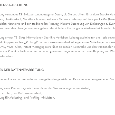
ATENVERARBEITUNG
mmung verwendet TS-Swiss personenbezogene Daten, die Sie betreffen, für andere Zwecke wie M
en, Direktverkauf, Marktforschungen, weltweite Verkaufsförderung im Store per E-Mail (New
ozialen Netzwerke und den traditionellen Postweg, inklusive Zusendung von Einladungen zu Event
me unter den oben genannten angeben oder sich dem Empfang von Werbenachrichten durch a
mung erhebt TS-Swiss Informationen über Ihre Vorlieben, Lebensgewohnheiten und -stile sowie
nd Gruppenprofilen („Profiling)“ und zum Zusenden individuell angepasster Mitteilungen zu ve
 SMS, MMS, Chat, Instant Messaging sowie über die sozialen Netzwerke und den traditionellen
 Art der Kontaktaufnahme unter den oben genannten angeben oder sich dem Empfang von Wer
widersetzen.
EN DER DATENVERARBEITUNG
ogenen Daten nur, wenn die von den geltenden gesetzlichen Bestimmungen vorgesehenen Vor
ng eines Kaufvertrags mit Ihnen für auf der Webseite angebotene Artikel,
 erfüllen, der TS-Swiss unterliegt,
ng für Marketing- und Profiling-Aktivitäten.