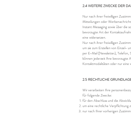
2.4 WEITERE ZWECKE DER D
Nur nach ihrer freiwilligen Zusti
Mitteilungen oder Werbenachricht
Instant Messaging sowie über die s
bevorzugte Art der Kontaktaufnah
eine widersetzen.
Nur nach ihrer freiwilligen Zustim
um sie zum Erstellen von Einzel- u
per E-Mail (Newsletter), Telefon,
können jederzeit Ihre bevorzugte
Kontaktmodalitäten oder nur eine 
2.5 RECHTLICHE GRUNDLAG
Wir verarbeiten Ihre personenbez
für folgende Zwecke:
für den Abschluss und die Abwicklu
um eine rechtliche Verpflichtung zu
nur nach Ihrer vorherigen Zustimmu