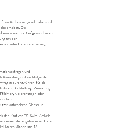
uf von Artikeln mitgeteilt haben und
seite erheben. Die
dresse sowie Ihre Kaufgewohnheiten.
mung mit den
Sie vor jeder Datenverarbeitung
rmationsanfragen und
lich Anmeldung und nachfolgende
 Umfragen durchzuführen; für die
ivitäten, Buchhaltung, Verwaltung
 Pflichten, Verordnungen oder
uszuüben.
utzer vorbehaltene Dienste in
rch den Kauf von TS-Swiss-Artikeln
vorhandensein der angeforderten Daten
tikel kaufen können und TS-